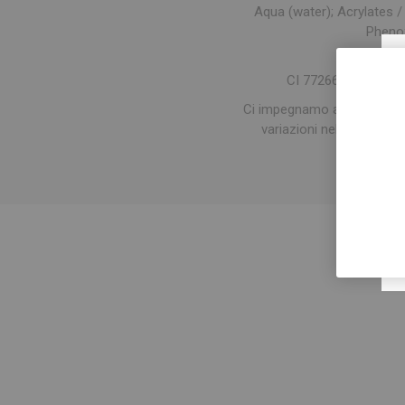
Aqua (water); Acrylates 
Phenox
CI 77266 (Carbon bla
Ci impegnamo ad aggiornare 
variazioni nel tempo. Vip