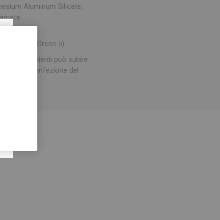
nesium Aluminum Silicate;
bamate.
×
); CI 61570 (Green 5)
,
degli ingredienti può subire
rtata sulla confezione del