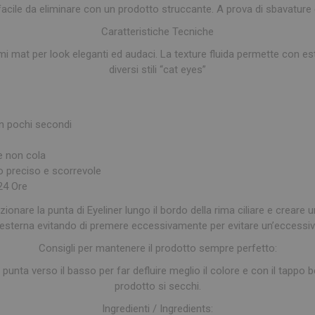
facile da eliminare con un prodotto struccante. A prova di sbavature 
Caratteristiche Tecniche
mi mat per look eleganti ed audaci. La texture fluida permette con est
diversi stili “cat eyes”
in pochi secondi
e non cola
to preciso e scorrevole
 24 Ore
izionare la punta di Eyeliner lungo il bordo della rima ciliare e creare 
 esterna evitando di premere eccessivamente per evitare un’eccessiv
Consigli per mantenere il prodotto sempre perfetto:
unta verso il basso per far defluire meglio il colore e con il tappo ben
prodotto si secchi.
Ingredienti / Ingredients: