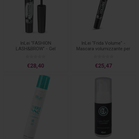
InLei "FASHION
InLei "Frida Volume" -
LASH&BROW" - Gel
Mascara volumizzante per
fissaggio ciglia e
ciglia naturali ed extension -
sopracciglia 6ml
8ml
€28,40
€25,47