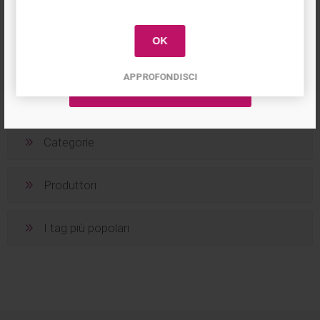
primo acquisto!
OK
1
2
APPROFONDISCI
Categorie
Produttori
I tag più popolari