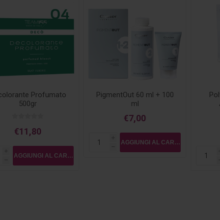
colorante Profumato
PigmentOut 60 ml + 100
Pol
500gr
ml
€7,00
€11,80
i
h
i
h