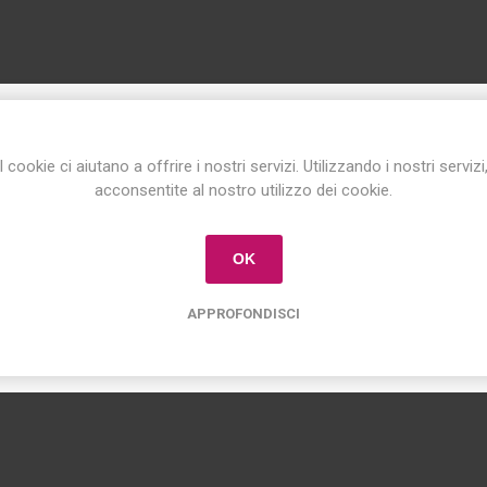
ISCRIVITI ALLA NEWSLETTER!
I cookie ci aiutano a offrire i nostri servizi. Utilizzando i nostri servizi
Iscriviti per conoscere le nostre ultime offerte
acconsentite al nostro utilizzo dei cookie.
e ricevere il
10% di sconto
sul primo acquisto!
OK
APPROFONDISCI