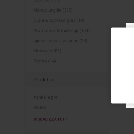
Estetica (379)
Mondo unghie (310)
Ciglia & sopracciglia (119)
Profumeria & make-up (169)
Igiene e sterilizzazione (24)
Monouso (81)
Promo (14)
Produttori
Xanitalia pro
Reuzel
VISUALIZZA TUTTI