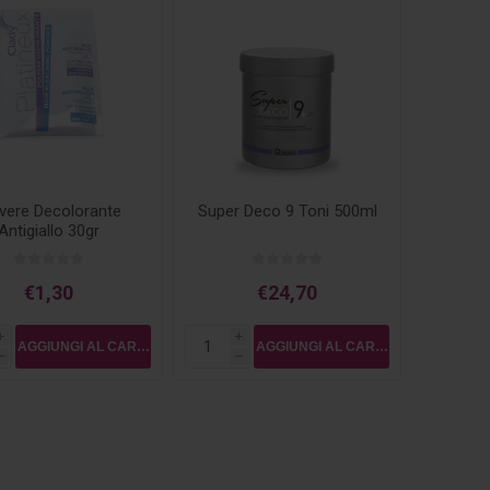
vere Decolorante
Super Deco 9 Toni 500ml
Antigiallo 30gr
PLATINEAUX
€1,30
€24,70
i
i
h
h