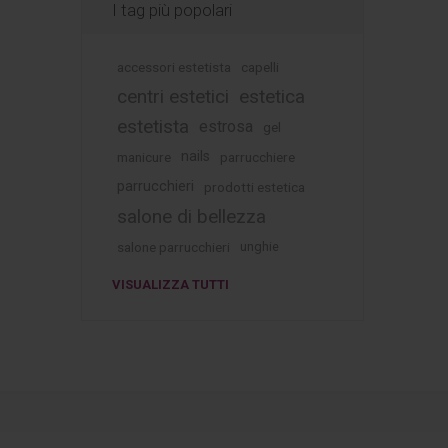
I tag più popolari
accessori estetista
capelli
centri estetici
estetica
estetista
estrosa
gel
nails
manicure
parrucchiere
parrucchieri
prodotti estetica
salone di bellezza
salone parrucchieri
unghie
VISUALIZZA TUTTI