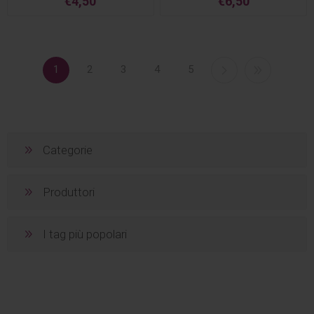
€4,50
€6,50
1
2
3
4
5
Categorie
Produttori
I tag più popolari