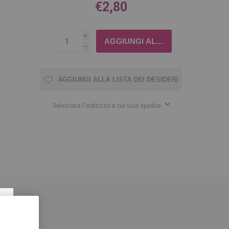
€2,80
i
h
AGGIUNGI ALLA LISTA DEI DESIDERI
Seleziona l'indirizzo a cui vuoi spedire
×
,