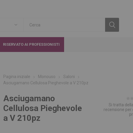
RISERVATO AI PROFESSIONISTI
Pagina iniziale
Monouso
Saloni
Asciugamano Cellulosa Pieghevole a V 210pz
Asciugamano
Si tratta del
Cellulosa Pieghevole
recensione per
p
a V 210pz