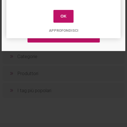
primo acquisto!
OK
1
2
APPROFONDISCI
Categorie
Produttori
I tag più popolari