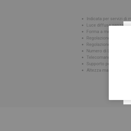
Indicata per servizi di m
Luce diffusa senza o
Forma a mezza luna or
Regolazione dell'intensi
Regolazione della tonal
Numero di LED: 300
Telecomando incluso
Supporto per smartpho
Altezza max: 1,8 m