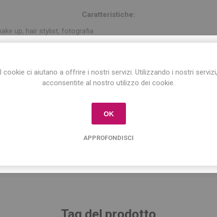
Caratteristiche:
ake up, hair stylist, fotografia
mbre
ientabile
ISCRIVITI ALLA NEWSLETTER!
tà della luce
I cookie ci aiutano a offrire i nostri servizi. Utilizzando i nostri servizi
ità della luce (calda/fredda)
Iscriviti per conoscere le nostre ultime offerte
acconsentite al nostro utilizzo dei cookie.
e ricevere il
10% di sconto
sul primo acquisto!
ne incluso
OK
APPROFONDISCI
Tag del prodotto