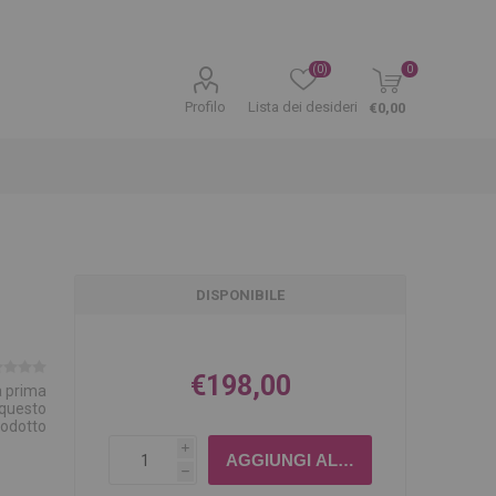
(0)
0
Profilo
Lista dei desideri
€0,00
DISPONIBILE
€198,00
la prima
 questo
rodotto
i
h