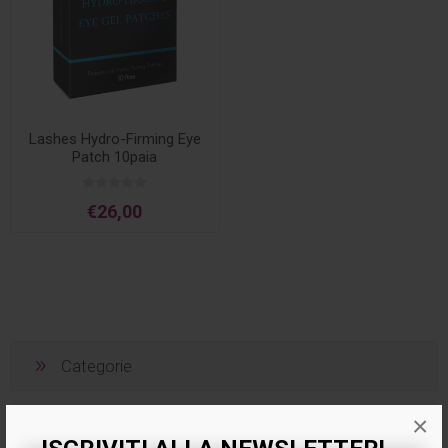
Lashes Hydro-Firming Eye
Patch 10paia
€26,00
Categorie
×
Produttori