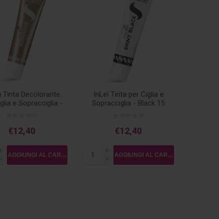
i Tinta Decolorante
InLei Tinta per Ciglia e
glia e Sopracciglia -
Sopracciglia - Black 15
Sunshine 15 ml
ml
€12,40
€12,40
i
i
h
h