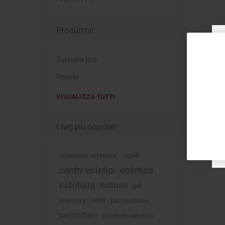
Produttori
Xanitalia pro
In
Reuzel
Sop
VISUALIZZA TUTTI
I tag più popolari
accessori estetista
capelli
centri estetici
estetica
estetista
estrosa
gel
nails
manicure
parrucchiere
parrucchieri
prodotti estetica