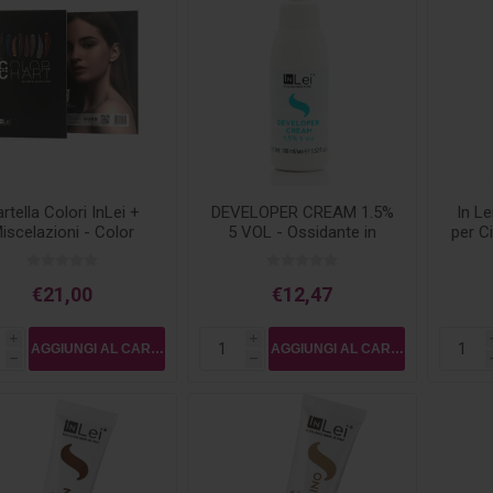
rtella Colori InLei +
DEVELOPER CREAM 1.5%
In Le
iscelazioni - Color
5 VOL - Ossidante in
per Ci
Chart
Crema per Tinta
€21,00
€12,47
i
i
h
h