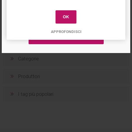
primo acquisto!
OK
1
2
APPROFONDISCI
Categorie
Produttori
I tag più popolari