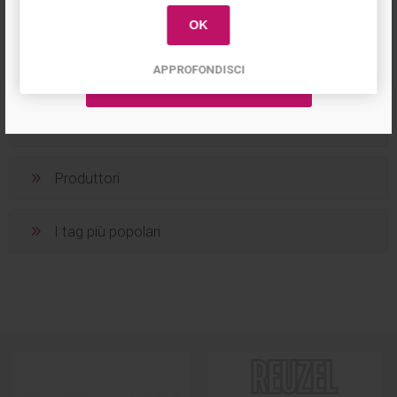
OK
APPROFONDISCI
Categorie
Produttori
I tag più popolari