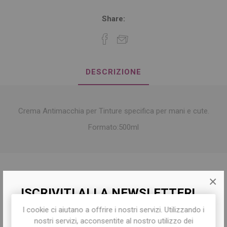
Share:
DESCRIZIONE
Crema Antimacchia per Tinture specifica per mani e cute.
Formato:500ml
×
Tag del prodotto
ISCRIVITI ALLA NEWSLETTER!
tintura capelli
(10)
,
crema antimacchia
(1)
,
crema barriera
(1)
I cookie ci aiutano a offrire i nostri servizi. Utilizzando i
Iscriviti per conoscere le nostre ultime
nostri servizi, acconsentite al nostro utilizzo dei