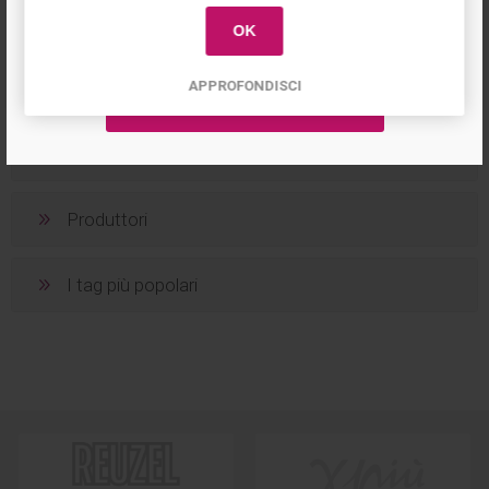
OK
APPROFONDISCI
Categorie
Produttori
I tag più popolari