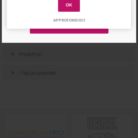
OK
APPROFONDISCI
Categorie
Produttori
I tag più popolari