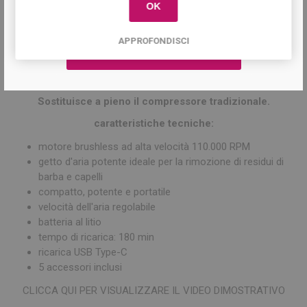
completa libertà di movimento, senza alcun cavo!
OK
Potente
APPROFONDISCI
l motore raggiunge una velocità di oltre 110.000 RPM e
produce un potente getto d'aria per una pulizia super rapida e
profonda.
Sostituisce a pieno il compressore tradizionale.
caratteristiche tecniche:
motore brushless ad alta velocità 110.000 RPM
getto d'aria potente ideale per la rimozione di residui di
barba e capelli
compatto, potente e portatile
velocità dell'aria regolabile
batteria al litio
tempo di ricarica: 180 min
ricarica USB Type-C
5 accessori inclusi
CLICCA QUI PER VISUALIZZARE IL VIDEO DIMOSTRATIVO