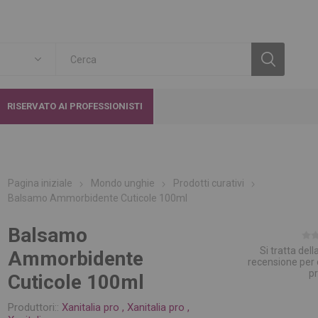
RISERVATO AI PROFESSIONISTI
Pagina iniziale
Mondo unghie
Prodotti curativi
Balsamo Ammorbidente Cuticole 100ml
Balsamo
Si tratta del
Ammorbidente
recensione per
p
Cuticole 100ml
Produttori::
Xanitalia pro
,
Xanitalia pro
,