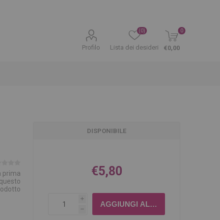
(0)
0
Profilo
Lista dei desideri
€0,00
DISPONIBILE
€5,80
la prima
 questo
rodotto
i
h