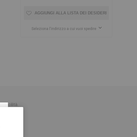
AGGIUNGI ALLA LISTA DEI DESIDERI
Seleziona l'indirizzo a cui vuoi spedire
 facilità.
×
uticole.
,