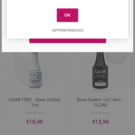
primo acquisto!
Smalto Semipermanente
HEMA FREE -
Estrosa 7 ml
Semipermanente 7ml
OK
€8,90
€9,40
APPROFONDISCI
HEMA FREE - Base Rubber
Base Rubber Gel 14ml -
7ml
CLEAR
€10,40
€12,90