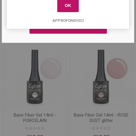
OK
Base Fiber Gel 14ml - COOL
Base Fiber Gel 14ml -
ROSY
DELICATE PEACH
APPROFONDISCI
€12,90
€12,90
Base Fiber Gel 14ml -
Base Fiber Gel 14ml - ROSE
PORCELAIN
DUST glitter