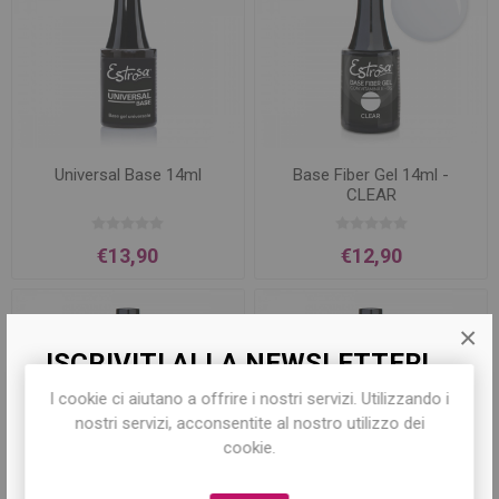
Universal Base 14ml
Base Fiber Gel 14ml -
CLEAR
€13,90
€12,90
×
ISCRIVITI ALLA NEWSLETTER!
I cookie ci aiutano a offrire i nostri servizi. Utilizzando i
Iscriviti per conoscere le nostre ultime
nostri servizi, acconsentite al nostro utilizzo dei
offerte e ricevere il
10% di sconto
sul
cookie.
primo acquisto!