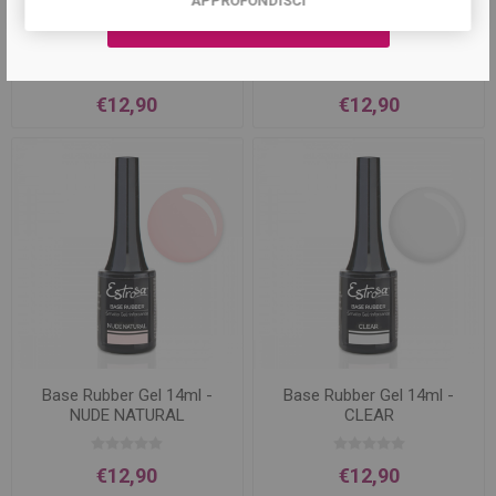
APPROFONDISCI
Base Rubber Gel 14ml -
Base Rubber Gel 14ml -
LIGHT ROSE
NUDE
€12,90
€12,90
Base Rubber Gel 14ml -
Base Rubber Gel 14ml -
NUDE NATURAL
CLEAR
€12,90
€12,90