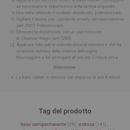
Applicare un secondo strato di
Base Rubber
. Correggere
se necessario le imperfezioni della lamina ungueale;
Una volta ottenuto il risultato desiderato, polimerizzare;
Sigillare il lavoro con
Lucidante smalto semipermanente
(art.7047)
. Polimerizzare;
Eliminare la dispersione con un pad imbevuto
di
Cleanser Magic (art.7250
);
Applicare l'olio per le cuticole ricco di vitamina e che ha
un'azione nutritiva della matrice dell'unghia.
Massaggiare e far asciugare all'aria per 2 minuti circa.
Rimozione:
La base rubber si rimuove con impacco in soli 8 minuti.
Tag del prodotto
base semipermanente
(39)
,
estrosa
(141)
,