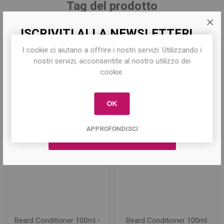
Tag del prodotto
×
beard
(13)
,
oil beard
(4)
ISCRIVITI ALLA NEWSLETTER!
I cookie ci aiutano a offrire i nostri servizi. Utilizzando i
Iscriviti per conoscere le nostre ultime
nostri servizi, acconsentite al nostro utilizzo dei
offerte e ricevere il
10% di sconto
sul
cookie.
primo acquisto!
Prodotti correlati
OK
APPROFONDISCI
Beard Conditioner 100ml -
Beard Conditioner 100ml