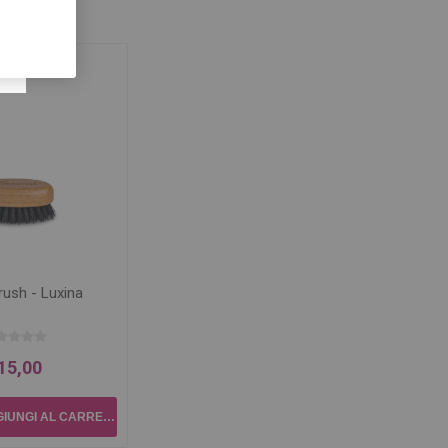
rush - Luxina
15,00