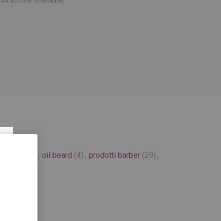
×
arbieri
(36)
,
oil beard
(4)
,
prodotti barber
(29)
,
,