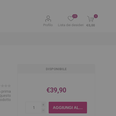
(0)
0
Profilo
Lista dei desideri
€0,00
DISPONIBILE
€39,90
la prima
 questo
rodotto
i
h