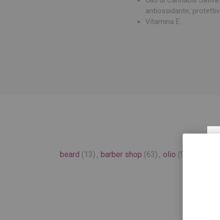
antiossidante, protettiv
Vitamina E.
beard
(13)
,
barber shop
(63)
,
olio
(9)
,
barbier