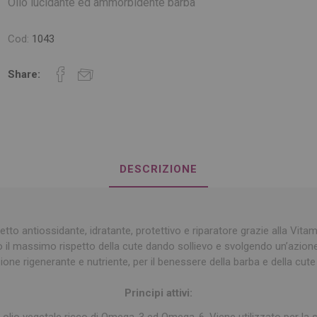
Olio lucidante ed ammorbidente barba
Cod:
1043
Share:
DESCRIZIONE
etto antiossidante, idratante, protettivo e riparatore grazie alla Vitam
 il massimo rispetto della cute dando sollievo e svolgendo un’azione
ione rigenerante e nutriente, per il benessere della barba e della cute
Principi attivi:
: olio vegetale ricco di Omega-3 ed Omega-6. Viene utilizzato per la 