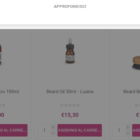
Prodotti correlati
APPROFONDISCI
oo 100ml
Beard Oil 30ml - Luxina
Beard B
00
€15,30
€
i
i
h
h