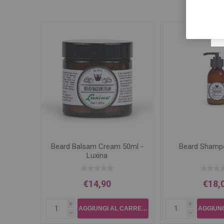
Beard Balsam Cream 50ml -
Beard Shamp
Luxina
€14,90
€18,
i
i
h
h