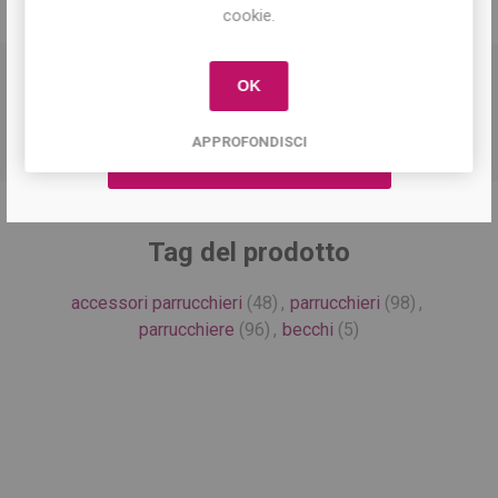
offerte e ricevere il
10% di sconto
sul
DESCRIZIONE
cookie.
primo acquisto!
OK
Becchi per acconciatura capelli in plastica e acciaio.
Lunghezza 15 cm.
APPROFONDISCI
Tag del prodotto
accessori parrucchieri
(48)
,
parrucchieri
(98)
,
parrucchiere
(96)
,
becchi
(5)