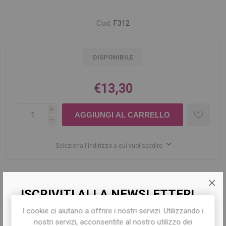
Cod:
F312
DISPONIBILE
€13,30
i
h
Seleziona l'indirizzo a cui vuoi spedire
Share:
×
ISCRIVITI ALLA NEWSLETTER!
I cookie ci aiutano a offrire i nostri servizi. Utilizzando i
Iscriviti per conoscere le nostre ultime
nostri servizi, acconsentite al nostro utilizzo dei