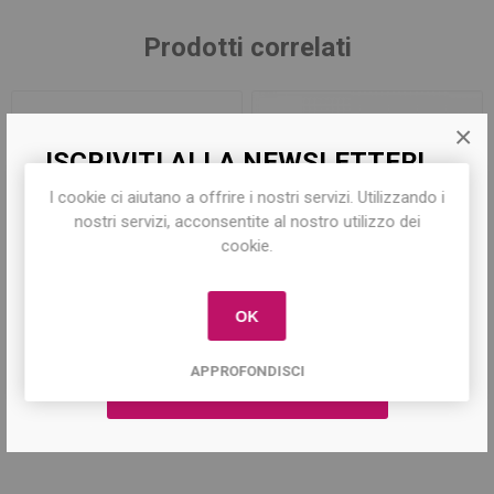
Prodotti correlati
×
ISCRIVITI ALLA NEWSLETTER!
I cookie ci aiutano a offrire i nostri servizi. Utilizzando i
Iscriviti per conoscere le nostre ultime
nostri servizi, acconsentite al nostro utilizzo dei
offerte e ricevere il
10% di sconto
sul
cookie.
primo acquisto!
OK
Manico a Vite per Sgorbie
Manico per sgorbia Tondo
Svitabile
APPROFONDISCI
€7,80
€7,50