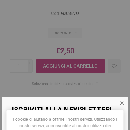
Cod:
G208EVO
DISPONIBILE
€2,50
i
h
Seleziona l'indirizzo a cui vuoi spedire
×
Share:
ISCRIVITI ALLA NEWSLETTER!
I cookie ci aiutano a offrire i nostri servizi. Utilizzando i
Iscriviti per conoscere le nostre ultime
nostri servizi, acconsentite al nostro utilizzo dei