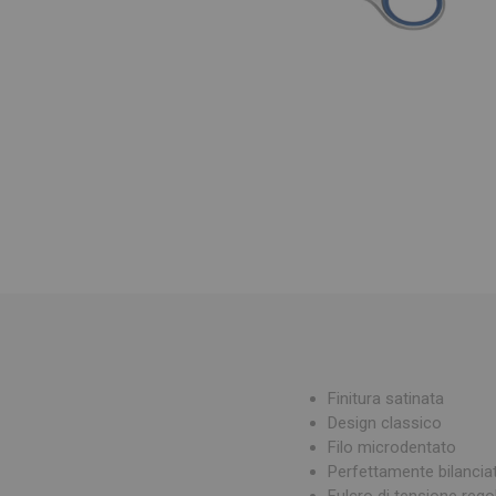
Finitura satinata
Design classico
Filo microdentato
Perfettamente bilancia
Fulcro di tensione rego