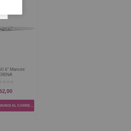
GO 6'' Mancini
ERENA
62,00