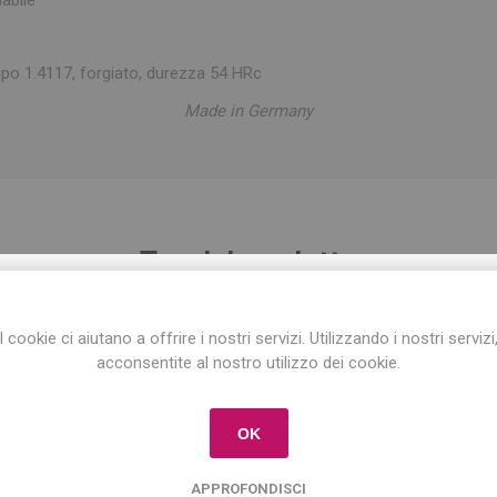
ipo 1.4117, forgiato, durezza 54 HRc
Made in Germany
Tag del prodotto
ISCRIVITI ALLA NEWSLETTER!
taglio
(10)
,
forbici
(5)
,
cerena
(4)
I cookie ci aiutano a offrire i nostri servizi. Utilizzando i nostri servizi
Iscriviti per conoscere le nostre ultime offerte
acconsentite al nostro utilizzo dei cookie.
e ricevere il
10% di sconto
sul primo acquisto!
Prodotti correlati
OK
APPROFONDISCI