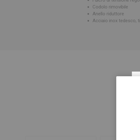
Codolo rimovibile
Anello riduttore
Acciaio inox tedesco, t