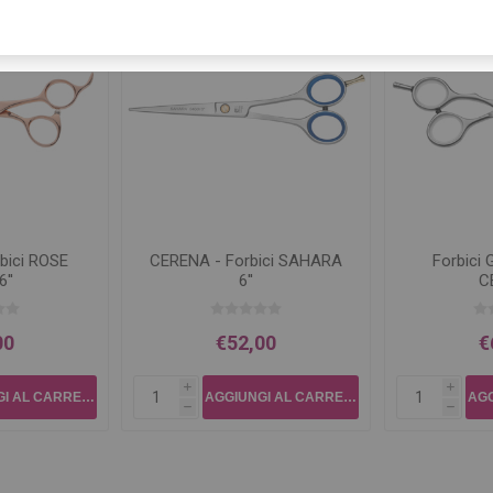
bici ROSE
CERENA - Forbici SAHARA
Forbici 
''
6''
C
00
€52,00
€
i
i
h
h