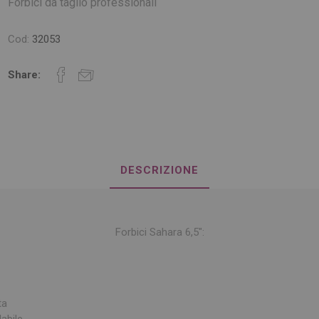
Forbici da taglio professionali
Cod:
32053
Share:
DESCRIZIONE
Forbici Sahara 6,5″:
ta
labile