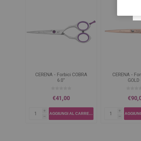
CERENA - Forbici COBRA
CERENA - For
6.0''
GOLD 6
€41,00
€90,
i
i
h
h