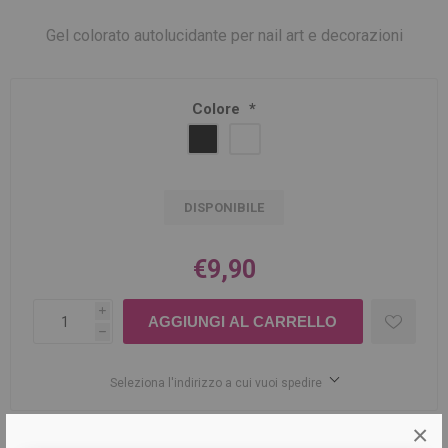
Gel colorato autolucidante per nail art e decorazioni
Colore
*
DISPONIBILE
€9,90
i
h
Seleziona l'indirizzo a cui vuoi spedire
×