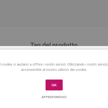
Tag del prodotto
ISCRIVITI ALLA NEWSLETTER!
natale
(12)
,
regalo
(14)
,
profumo
(7)
I cookie ci aiutano a offrire i nostri servizi. Utilizzando i nostri servizi
Iscriviti per conoscere le nostre ultime offerte
acconsentite al nostro utilizzo dei cookie.
e ricevere il
10% di sconto
sul primo acquisto!
Prodotti correlati
OK
APPROFONDISCI