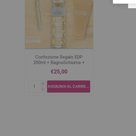
Confezione Regalo EDP
200ml + BagnoSchiuma +
RollOn COOL DE SAPHIR
€25,00
i
h