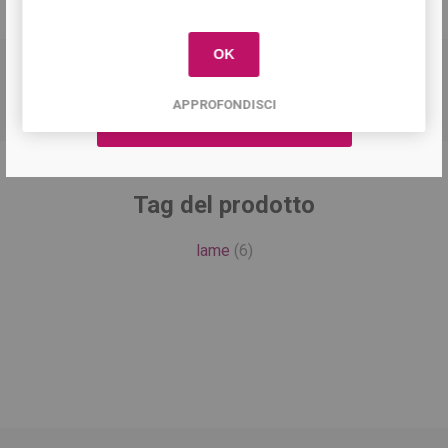
primo acquisto!
DESCRIZIONE
OK
Contenitore per Raccolta Aghi e Taglienti
APPROFONDISCI
Tag del prodotto
lame
(6)