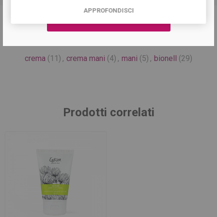
APPROFONDISCI
Tag del prodotto
crema
(11)
,
crema mani
(4)
,
mani
(5)
,
bionell
(29)
Prodotti correlati