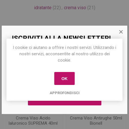
idratante
(22)
,
crema viso
(21)
×
ISCRIVITI ALLA NEWSLETTER!
Prodotti correlati
I cookie ci aiutano a offrire i nostri servizi. Utilizzando i
Iscriviti per conoscere le nostre ultime
nostri servizi, acconsentite al nostro utilizzo dei
offerte e ricevere il
10% di sconto
sul
cookie.
primo acquisto!
OK
APPROFONDISCI
Crema Viso Acido
Crema Viso Antirughe 50ml
Ialuronico SUPREMA 40ml
Bionell
Bionell