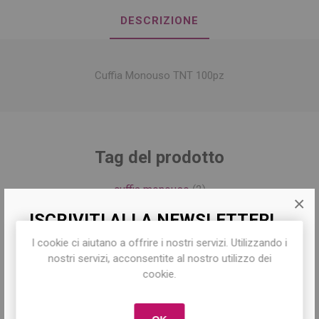
DESCRIZIONE
Cuffia Monouso TNT 100pz
Tag del prodotto
cuffia monouso
(2)
×
ISCRIVITI ALLA NEWSLETTER!
I cookie ci aiutano a offrire i nostri servizi. Utilizzando i
Iscriviti per conoscere le nostre ultime
nostri servizi, acconsentite al nostro utilizzo dei
Hanno acquistato anche
offerte e ricevere il
10% di sconto
sul
cookie.
primo acquisto!