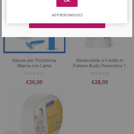
OK
APPROFONDISCI
Rasoio per Tricotomia
Sterilizzante a Freddo in
Bilama con Lame
Polvere Acido Peracetico 1
Sovrapposte confezione
kg HOSPIDROX
100 pz.
€20,00
€28,00