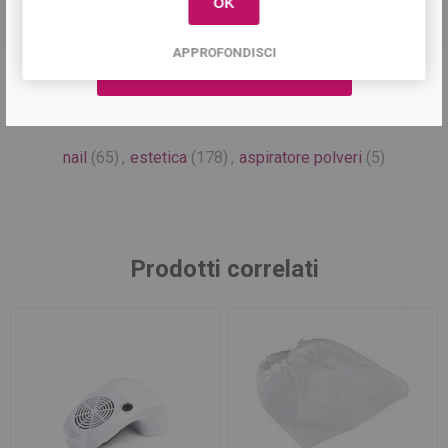
OK
APPROFONDISCI
Tag del prodotto
nail
(65)
,
estetica
(178)
,
aspiratore polveri
(5)
Prodotti correlati