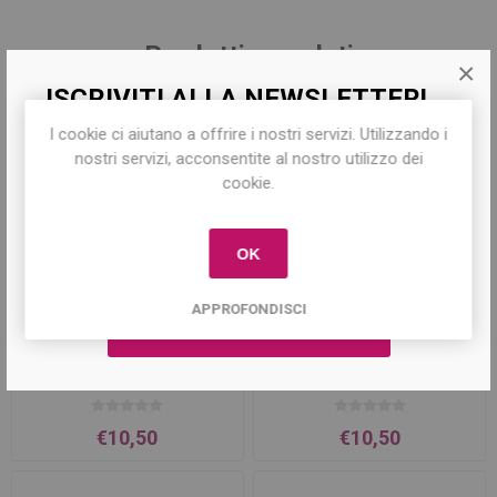
Prodotti correlati
×
ISCRIVITI ALLA NEWSLETTER!
I cookie ci aiutano a offrire i nostri servizi. Utilizzando i
Iscriviti per conoscere le nostre ultime
nostri servizi, acconsentite al nostro utilizzo dei
offerte e ricevere il
10% di sconto
sul
cookie.
primo acquisto!
OK
APPROFONDISCI
Acqua Abbronzante
Crema Attivante
Rinfrescante 300ml Bionell
Abbronzatura 200ml Bionell
€10,50
€10,50