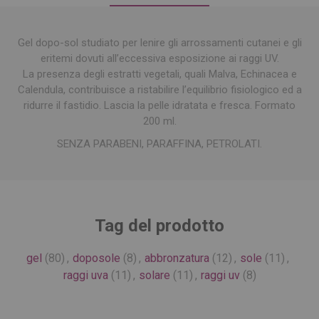
Gel dopo-sol studiato per lenire gli arrossamenti cutanei e gli
eritemi dovuti all’eccessiva esposizione ai raggi UV.
La presenza degli estratti vegetali, quali Malva, Echinacea e
Calendula, contribuisce a ristabilire l’equilibrio fisiologico ed a
ridurre il fastidio. Lascia la pelle idratata e fresca. Formato
200 ml.
SENZA PARABENI, PARAFFINA, PETROLATI.
Tag del prodotto
gel
(80)
,
doposole
(8)
,
abbronzatura
(12)
,
sole
(11)
,
raggi uva
(11)
,
solare
(11)
,
raggi uv
(8)