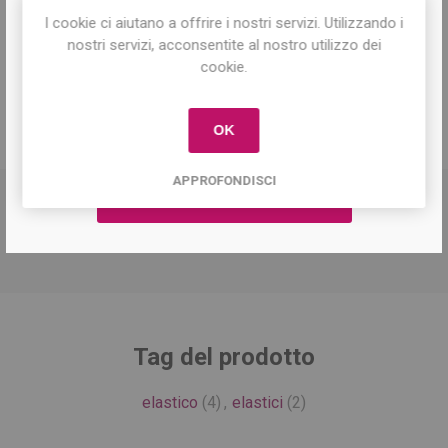
I cookie ci aiutano a offrire i nostri servizi. Utilizzando i
Iscriviti per conoscere le nostre ultime
Share:
nostri servizi, acconsentite al nostro utilizzo dei
offerte e ricevere il
10% di sconto
sul
cookie.
primo acquisto!
OK
DESCRIZIONE
APPROFONDISCI
Elastico coda in silicone antistrappo. Colore: Biondo
Confezione da 5 elastici.
Tag del prodotto
elastico
(4)
,
elastici
(2)