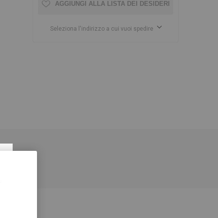
AGGIUNGI ALLA LISTA DEI DESIDERI
Seleziona l'indirizzo a cui vuoi spedire
×
z.
,