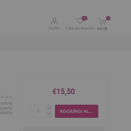
(0)
0
Profilo
Lista dei desideri
€0,00
€15,50
la prima
 questo
i
rodotto
h