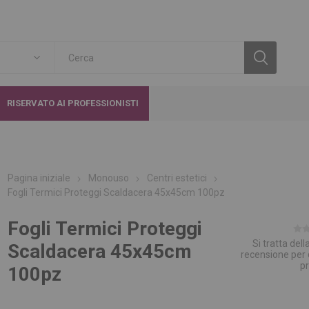
RISERVATO AI PROFESSIONISTI
Pagina iniziale
Monouso
Centri estetici
Fogli Termici Proteggi Scaldacera 45x45cm 100pz
Fogli Termici Proteggi
Si tratta del
Scaldacera 45x45cm
recensione per
p
100pz