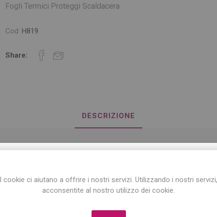
Fogli Termici Proteggi Scaldacera
Cod:
H819
Share:
DESCRIZIONE
ogli termici proteggi scaldacera. Dimensioni: 45 x 45 cm, conf. 100 p
ISCRIVITI ALLA NEWSLETTER!
I cookie ci aiutano a offrire i nostri servizi. Utilizzando i nostri servizi
Iscriviti per conoscere le nostre ultime offerte
acconsentite al nostro utilizzo dei cookie.
e ricevere il
10% di sconto
sul primo acquisto!