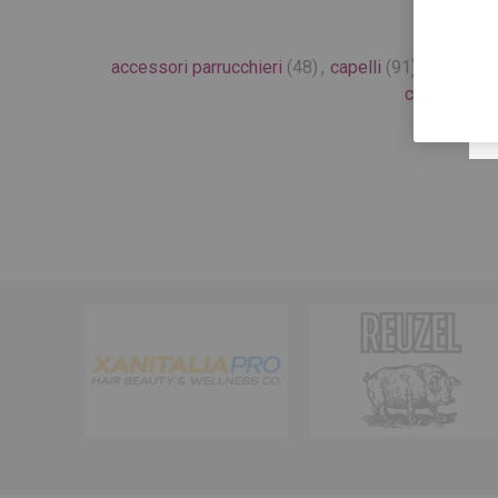
accessori parrucchieri
(48)
,
capelli
(91)
,
parrucchi
chignon
(8)
,