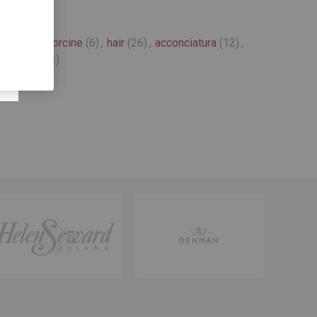
iere
(96)
,
forcine
(6)
,
hair
(26)
,
acconciatura
(12)
,
raccolto
(3)