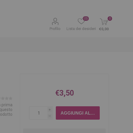
(0)
0
Profilo
Lista dei desideri
€0,00
€3,50
la prima
 questo
i
rodotto
h