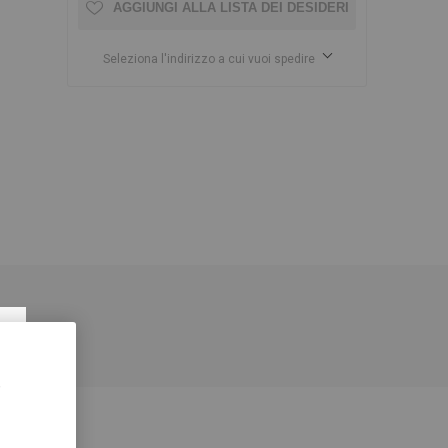
AGGIUNGI ALLA LISTA DEI DESIDERI
Seleziona l'indirizzo a cui vuoi spedire
×
,