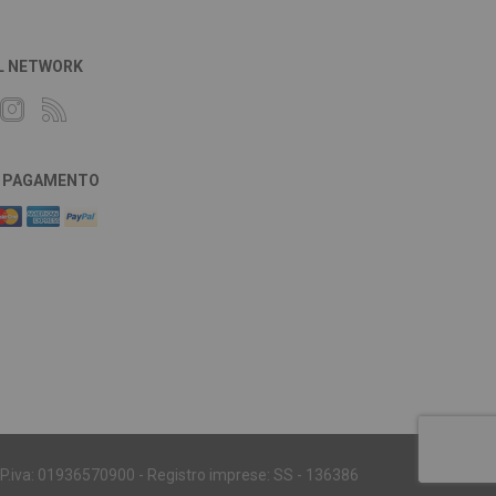
L NETWORK
DI PAGAMENTO
 - P.iva: 01936570900 - Registro imprese: SS - 136386