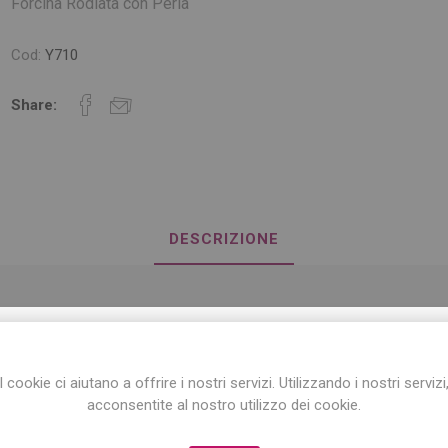
Forcina Rodiata con Perla
Cod:
Y710
Share:
DESCRIZIONE
Forcina per capelli rodiata con perla naturale da 9,5mm.
ISCRIVITI ALLA NEWSLETTER!
I cookie ci aiutano a offrire i nostri servizi. Utilizzando i nostri servizi
Iscriviti per conoscere le nostre ultime offerte
acconsentite al nostro utilizzo dei cookie.
e ricevere il
10% di sconto
sul primo acquisto!