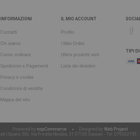
INFORMAZIONI
IL MIO ACCOUNT
SOCIA
Contatti
Profilo
Chi siamo
I Miei Ordini
TIPI 
Come ordinare
Ultimi prodotti visti
Spedizioni e Pagamenti
Lista dei desideri
Privacy e cookie
Condizioni di vendita
Mappa del sito
Powered by
nopCommerce
Designed by
Web Project
servati | Spano SRL Via Predda Niedda, 31 07100 Sassari - Tel: 079262195