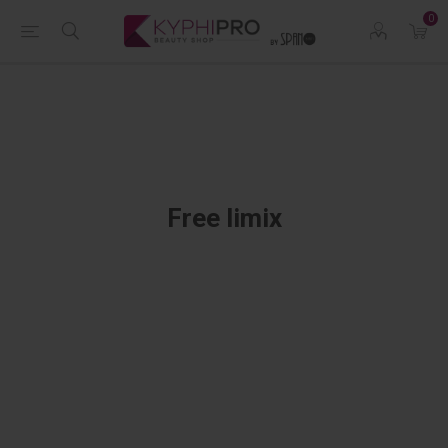
0
Free limix