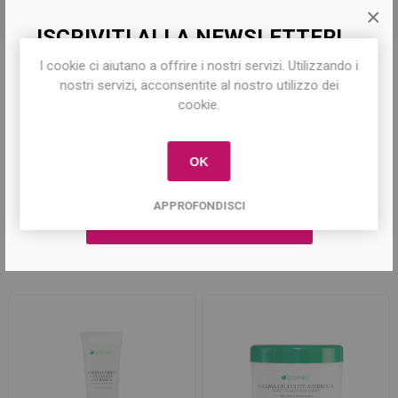
×
ISCRIVITI ALLA NEWSLETTER!
I cookie ci aiutano a offrire i nostri servizi. Utilizzando i
Iscriviti per conoscere le nostre ultime
nostri servizi, acconsentite al nostro utilizzo dei
Tag del prodotto
offerte e ricevere il
10% di sconto
sul
cookie.
primo acquisto!
gel
(80)
,
cellulite
(8)
,
corpo
(24)
,
trattamenti
(22)
,
rassodante
(8)
OK
APPROFONDISCI
Prodotti correlati