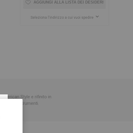
AGGIUNGI ALLA LISTA DEI DESIDERI
Seleziona l'indirizzo a cui vuoi spedire
merican Style e rifinito in
×
ali per gli strumenti.
,