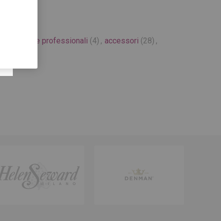
attrezzature professionali
(4)
,
accessori
(28)
,