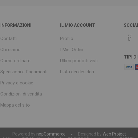
INFORMAZIONI
IL MIO ACCOUNT
SOCIA
Contatti
Profilo
Chi siamo
I Miei Ordini
TIPI 
Come ordinare
Ultimi prodotti visti
Spedizioni e Pagamenti
Lista dei desideri
Privacy e cookie
Condizioni di vendita
Mappa del sito
Powered by
nopCommerce
Designed by
Web Project