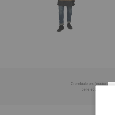
Grembiule professionale da
pelle ecologica. E' d