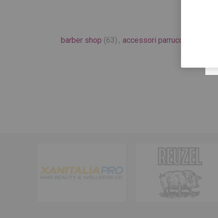
barber shop
(63)
,
accessori parrucchieri
(48)
,