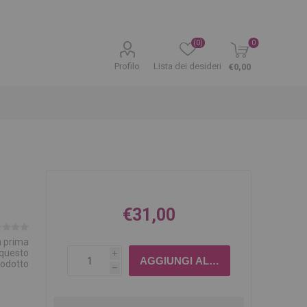
(0)
0
Profilo
Lista dei desideri
€0,00
€31,00
la prima
 questo
i
rodotto
h