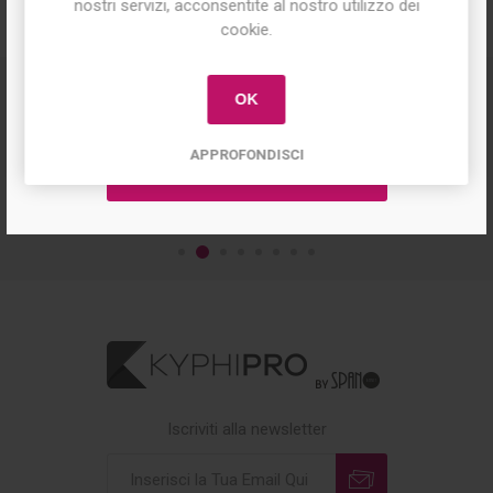
nostri servizi, acconsentite al nostro utilizzo dei
offerte e ricevere il
10% di sconto
sul
cookie.
primo acquisto!
OK
APPROFONDISCI
Iscriviti alla newsletter