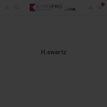
0
H.swartz