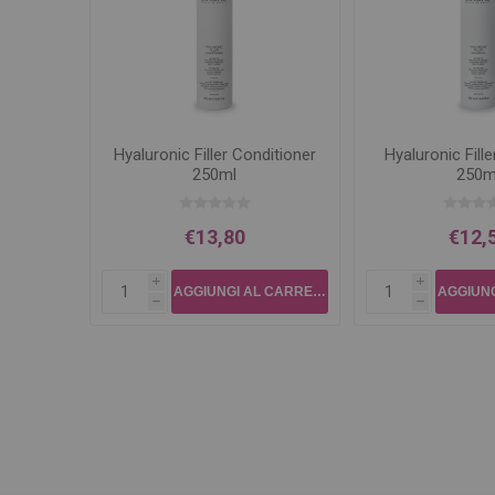
Hyaluronic Filler Conditioner
Hyaluronic Fil
250ml
250m
€13,80
€12,
i
i
h
h