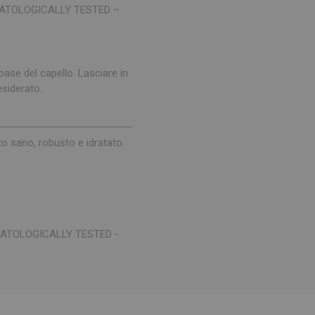
MATOLOGICALLY TESTED –
ase del capello. Lasciare in
esiderato.
to sano, robusto e idratato.
RMATOLOGICALLY TESTED -