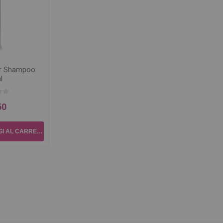
ler Shampoo
l
50