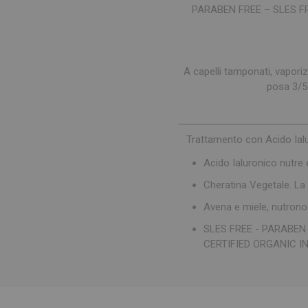
PARABEN FREE – SLES F
A capelli tamponati, vapori
posa 3/5 
Trattamento con Acido Ialur
Acido Ialuronico nutre e
Cheratina Vegetale. La m
Avena e miele, nutrono 
SLES FREE - PARABEN
CERTIFIED ORGANIC I