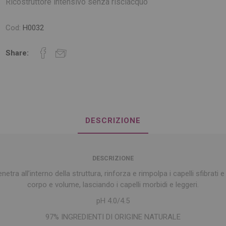
Ricostruttore intensivo senza risciacquo
Cod:
H0032
Share:
DESCRIZIONE
DESCRIZIONE
netra all’interno della struttura, rinforza e rimpolpa i capelli sfibrati 
corpo e volume, lasciando i capelli morbidi e leggeri.
pH 4.0/4.5
97% INGREDIENTI DI ORIGINE NATURALE