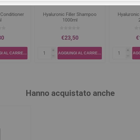
r Conditioner
Hyaluronic Filler Shampoo
Hyaluronic
l
1000ml
80
€23,50
€
i
i
h
h
Hanno acquistato anche