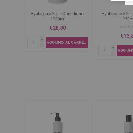
Hyaluronic Filler Conditioner
Hyaluronic Fille
1000ml
250m
€28,80
€13,
i
h
i
h