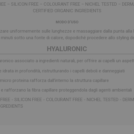
REE – SILICON FREE – COLOURANT FREE – NICHEL TESTED – DER
CERTIFIED ORGANIC INGREDIENTS
MODO D’USO
zzare uniformemente sulle lunghezze e massaggiare dalla punta alla b
minuti sotto una fonte di calore, dopodiché procedere allo styling d
HYALURONIC
onico associato a ingredienti naturali, per offrire ai capelli un aspet
 idrata in profondità, ristrutturando i capelli deboli e danneggiati
icro proteina rafforza dall’interno la struttura capillare
e rafforzano la fibra capillare proteggendola dagli agenti ambientali
 FREE - SILICON FREE - COLOURANT FREE - NICHEL TESTED - DE
NGREDIENTS