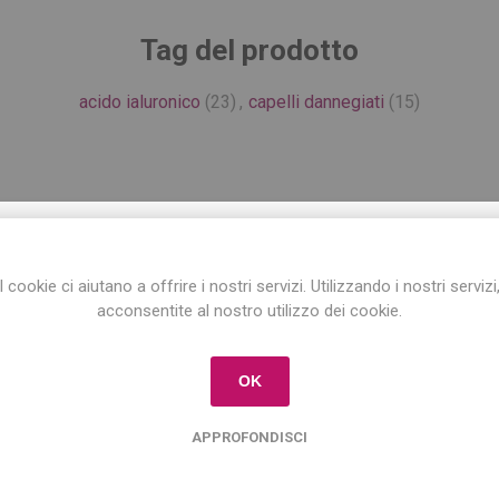
Tag del prodotto
acido ialuronico
(23)
,
capelli dannegiati
(15)
Prodotti correlati
ISCRIVITI ALLA NEWSLETTER!
I cookie ci aiutano a offrire i nostri servizi. Utilizzando i nostri servizi
Iscriviti per conoscere le nostre ultime offerte
acconsentite al nostro utilizzo dei cookie.
e ricevere il
10% di sconto
sul primo acquisto!
OK
APPROFONDISCI