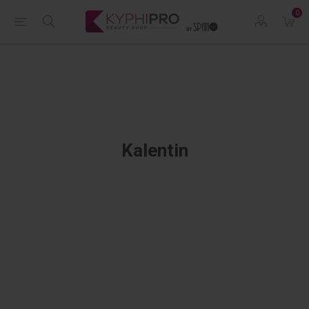
0
Kalentin