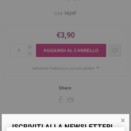
Cod:
Y624T
€3,90
i
h
Seleziona l'indirizzo a cui vuoi spedire
Share:
×
DESCRIZIONE
ISCRIVITI ALLA NEWSLETTER!