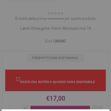
Si tratta della prima recensione per questo prodotto
Lame Chirurgiche Sterili Monouso mis.15
Cod:
LB030C
PRODOTTO NON DISPONIBILE.
€17,00
i