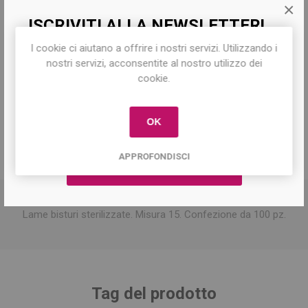
×
h
ISCRIVITI ALLA NEWSLETTER!
Seleziona l'indirizzo a cui vuoi spedire
I cookie ci aiutano a offrire i nostri servizi. Utilizzando i
Iscriviti per conoscere le nostre ultime
nostri servizi, acconsentite al nostro utilizzo dei
offerte e ricevere il
10% di sconto
sul
cookie.
primo acquisto!
Share:
OK
APPROFONDISCI
DESCRIZIONE
Lame bisturi sterilizzate. Misura 15. Confezione da 100 pz.
Tag del prodotto