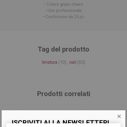
• Colore grigio chiaro
• Uso professionale
• Confezione da 25 pz
Tag del prodotto
limatura
(10)
,
nail
(65)
Prodotti correlati
×
ISCRIVITI ALLA NEWSLETTER!