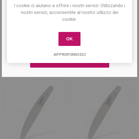
I cookie ci aiutano a offrire i nostri servizi. Utilizzando i
Iscriviti per conoscere le nostre ultime
nostri servizi, acconsentite al nostro utilizzo dei
offerte e ricevere il
10% di sconto
sul
cookie.
primo acquisto!
OK
Anima Metallo X Lime
Lima Adesiva Zebra
Mezzaluna - Argento
Mezzaluna 100 - 25pz
APPROFONDISCI
€2,40
€12,00