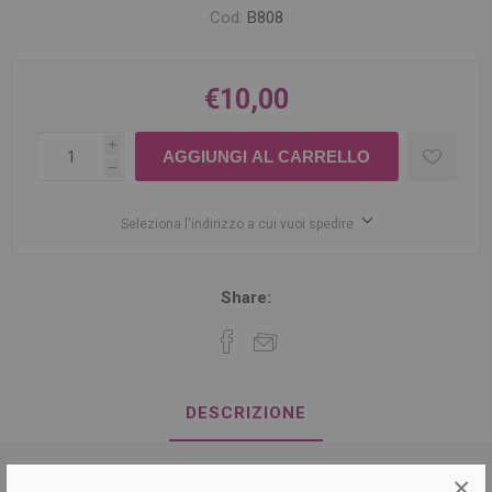
Cod:
B808
€10,00
i
h
Seleziona l'indirizzo a cui vuoi spedire
Share:
DESCRIZIONE
×
Lubrificante per lame 3 in 1 della linea Gordon.