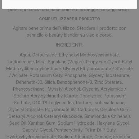
un elegante effetto luminoso. È adatto a tutte le tipologie di
pelle, non lascia una base colore e protegge dai raggi solari.
COME UTILIZZARE IL PRODOTTO
Agitare bene prima dell’utilizzo. Stendere il prodotto con
pennello o beauty blender su viso e corpo.
INGREDIENTI:
Aqua, Octocrylene, Ethylhexyl Methoxycinnamate,
Isododecane, Mica, Squalane (Vegan), Propylene Glycol, Butyl
Methoxydibenzoylmethane, Glyceryl Ethylhexanoate / Stearate
/ Adipate, Potassium Cetyl Phosphate, Glyceryl Isostearate,
Beheneth-30, Silica, Benzophenone-3, Zinc Stearate,
Phenoxyethanol, Myristyl Alcohol, Glycerin, Acrylamide /
Sodium Acryloyldimethyltaurate Copolymer, Potassium
Sorbate, C10-18 Triglycerides, Parfum, Isohexadecane,
Glyceryl Stearate, Polysorbate 80, Carbomer, Cellulose Gum,
Cetearyl Alcohol, Cetearyl Glucoside, Simmondsia Chinensis
Seed Oil, Xanthan Gum, Sodium Hydroxide, Hexylene Glycol,
Caprylyl Glycol, Pentaerythrityl Tetra-Di-T-Butyl
Hydroxyhydrocinnamate, Sodium Stearate, Glucose, Fructose,