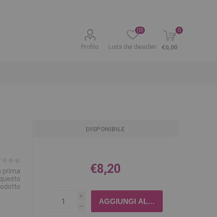
(0)
0
Profilo
Lista dei desideri
€0,00
DISPONIBILE
€8,20
la prima
 questo
rodotto
i
h