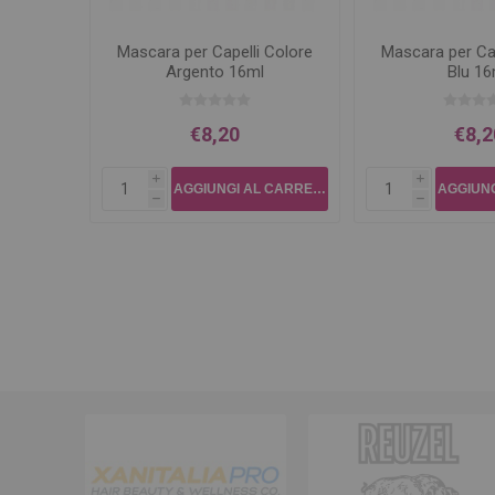
Mascara per Capelli Colore
Mascara per Cap
Argento 16ml
Blu 16
€8,20
€8,2
i
i
h
h