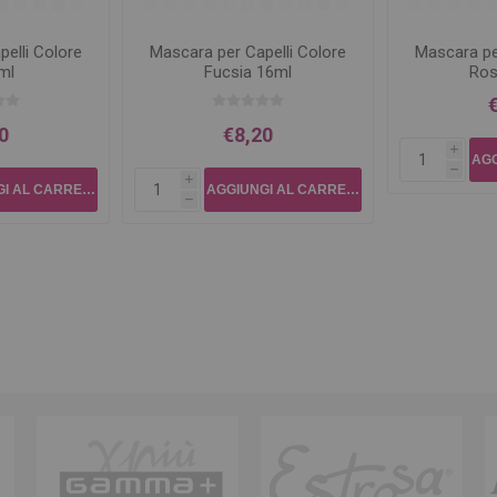
elli Colore
Mascara per Capelli Colore
Mascara pe
ml
Fucsia 16ml
Ros
0
€8,20
i
h
i
h