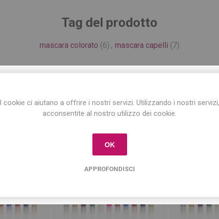
Tag del prodotto
mascara colorato
(6)
,
mascara capelli
(7)
ISCRIVITI ALLA NEWSLETTER!
Prodotti correlati
I cookie ci aiutano a offrire i nostri servizi. Utilizzando i nostri servizi
Iscriviti per conoscere le nostre ultime offerte
acconsentite al nostro utilizzo dei cookie.
e ricevere il
10% di sconto
sul primo acquisto!
OK
APPROFONDISCI