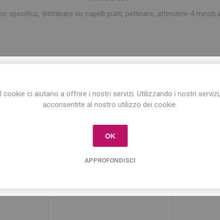
specifico, distribuire su capelli puliti, pettinare, attendere 4 minuti i
ISCRIVITI ALLA NEWSLETTER!
Tag del prodotto
I cookie ci aiutano a offrire i nostri servizi. Utilizzando i nostri servizi
Iscriviti per conoscere le nostre ultime offerte
acconsentite al nostro utilizzo dei cookie.
e ricevere il
10% di sconto
sul primo acquisto!
capelli colorati
(15)
,
maschera ristrutturante
(17)
OK
APPROFONDISCI
Prodotti correlati