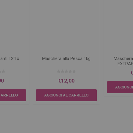
anti 12fl x
Maschera alla Pesca 1kg
Maschera
l
EXTRAF
90
€12,00